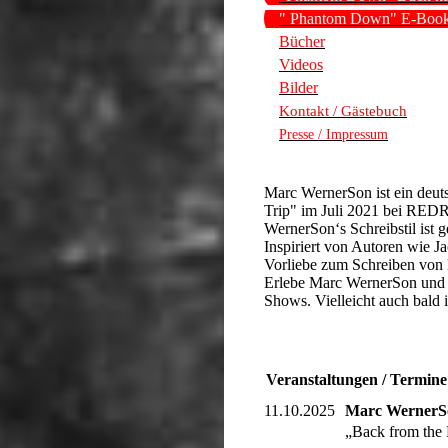
" Phantom Down" E-Book
Bücher
Videos
Bilder
Kontakt / Gästebuch
Presse / Impressum
Marc WernerSon ist ein deut
Trip" im Juli 2021 bei RED
WernerSon‘s Schreibstil ist g
Inspiriert von Autoren wie 
Vorliebe zum Schreiben von 
Erlebe Marc WernerSon und s
Shows. Vielleicht auch bald 
Veranstaltungen / Termine
11.10.2025
Marc WernerSo
„Back from the