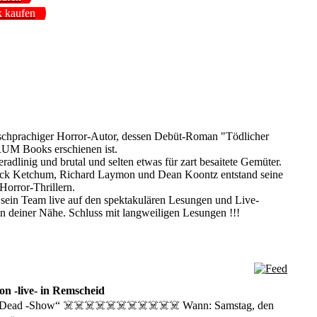
 kaufen
schprachiger Horror-Autor, dessen Debüt-Roman "Tödlicher
RUM Books erschienen ist.
eradlinig und brutal und selten etwas für zart besaitete Gemüter.
Jack Ketchum, Richard Laymon und Dean Koontz entstand seine
Horror-Thrillern.
ein Team live auf den spektakulären Lesungen und Live-
in deiner Nähe. Schluss mit langweiligen Lesungen !!!
n -live- in Remscheid
 Dead -Show“ ☠️☠️☠️☠️☠️☠️☠️☠️☠️☠️☠️ Wann: Samstag, den