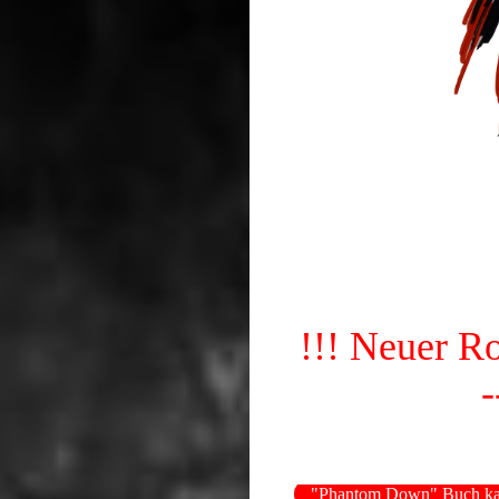
!!! Neuer
"Phantom Down" Buch ka