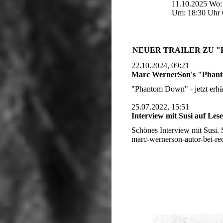
11.10.2025 Wo:
Um: 18:30 Uhr
NEUER TRAILER ZU "P
22.10.2024, 09:21
Marc WernerSon's "Phant
"Phantom Down" - jetzt er
25.07.2022, 15:51
Interview mit Susi auf Les
Schönes Interview mit Susi. 
marc-wernerson-autor-bei-